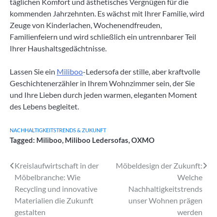
täglichen Komfort und ästhetisches Vergnügen für die
kommenden Jahrzehnten. Es wächst mit Ihrer Familie, wird
Zeuge von Kinderlachen, Wochenendfreuden,
Familienfeiern und wird schließlich ein untrennbarer Teil
Ihrer Haushaltsgedächtnisse.
Lassen Sie ein
Miliboo
-Ledersofa der stille, aber kraftvolle
Geschichtenerzähler in Ihrem Wohnzimmer sein, der Sie
und Ihre Lieben durch jeden warmen, eleganten Moment
des Lebens begleitet.
NACHHALTIGKEITSTRENDS & ZUKUNFT
Tagged:
Miliboo
,
Miliboo Ledersofas
,
OXMO
Beitragsnavigation
Kreislaufwirtschaft in der
Möbeldesign der Zukunft:
Möbelbranche: Wie
Welche
Recycling und innovative
Nachhaltigkeitstrends
Materialien die Zukunft
unser Wohnen prägen
gestalten
werden