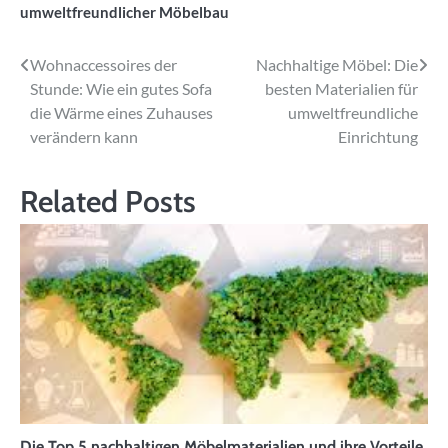
umweltfreundlicher Möbelbau
Beitragsnavigation
Wohnaccessoires der
Nachhaltige Möbel: Die
Stunde: Wie ein gutes Sofa
besten Materialien für
die Wärme eines Zuhauses
umweltfreundliche
verändern kann
Einrichtung
Related Posts
Die Top 5 nachhaltigen Möbelmaterialien und ihre Vorteile