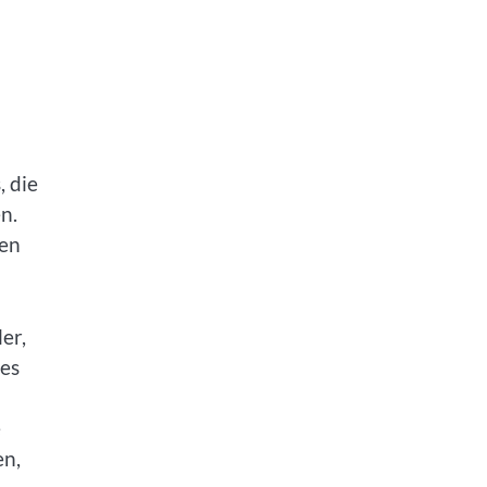
, die
n.
fen
er,
ses
e
en,