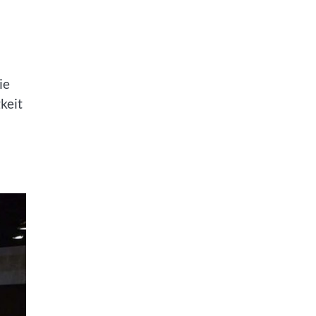
ie
keit