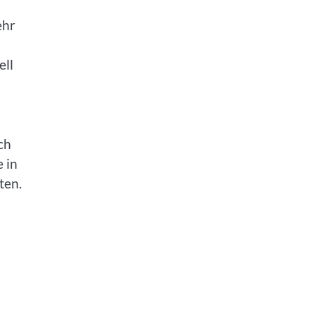
ehr
ell
ch
 in
ten.