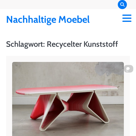
Skip
to
Nachhaltige Moebel
content
Schlagwort:
Recycelter Kunststoff
0