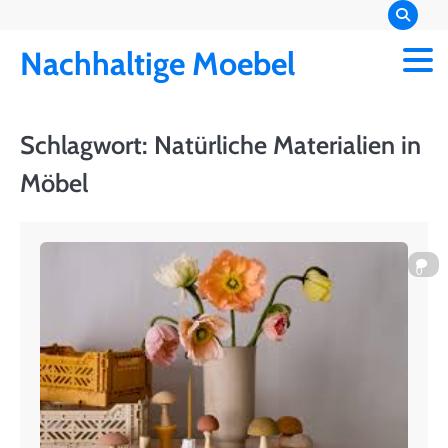
Skip
to
Nachhaltige Moebel
content
Schlagwort:
Natürliche Materialien in
Möbel
0