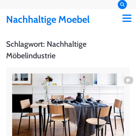
Skip
to
Nachhaltige Moebel
content
Schlagwort:
Nachhaltige
Möbelindustrie
0