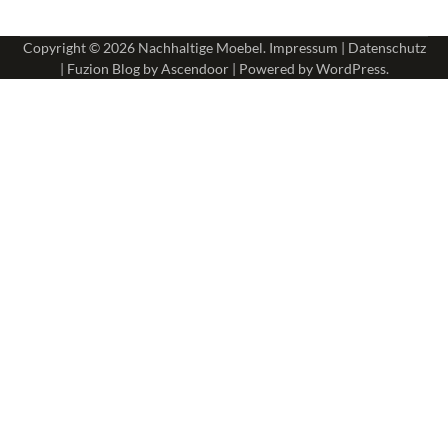
Copyright © 2026
Nachhaltige Moebel
.
Impressum
|
Datenschutz
| Fuzion Blog by
Ascendoor
| Powered by
WordPress
.