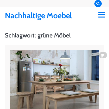
Skip
to
Nachhaltige Moebel
content
Schlagwort:
grüne Möbel
0